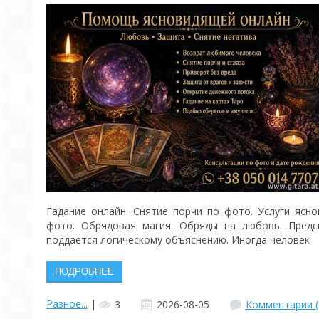
Гадание онлайн. Снятие порчи по фото. Услуги ясн
фото. Обрядовая магия. Обряды на любовь. Предс
поддается логическому объяснению. Иногда человек
Разное...
|
3
2026-08-05
Комментарии (