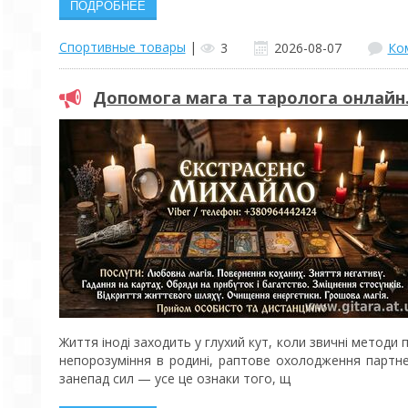
Спортивные товары
|
3
2026-08-07
Ко
Допомога мага та таролога онлайн
Життя іноді заходить у глухий кут, коли звичні метод
непорозуміння в родині, раптове охолодження партне
занепад сил — усе це ознаки того, щ