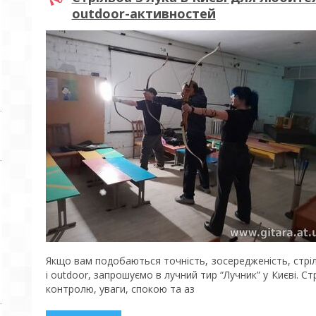
outdoor-активностей
Якщо вам подобаються точність, зосередженість, стріл
і outdoor, запрошуємо в лучний тир “Лучник” у Києві. Ст
контролю, уваги, спокою та аз