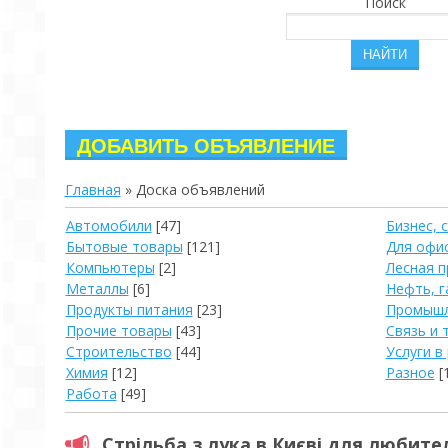
Поиск
Главная
»
Доска объявлений
Автомобили
[47]
Бизнес, 
Бытовые товары
[121]
Для офи
Компьютеры
[2]
Лесная 
Металлы
[6]
Нефть, г
Продукты питания
[23]
Промышл
Прочие товары
[43]
Связь и 
Строительство
[44]
Услуги в
Химия
[12]
Разное
[
Работа
[49]
Стрільба з лука в Києві для любител