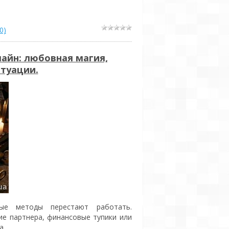
0)
лайн: любовная магия,
итуации.
ые методы перестают работать.
е партнера, финансовые тупики или
а