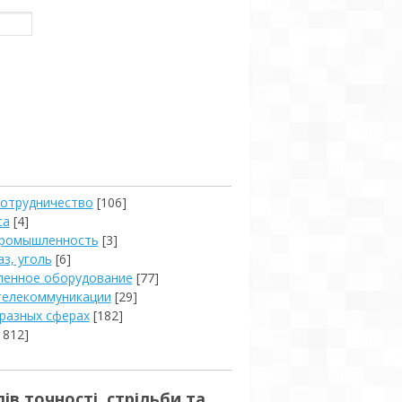
сотрудничество
[106]
са
[4]
промышленность
[3]
аз, уголь
[6]
енное оборудование
[77]
телекоммуникации
[29]
 разных сферах
[182]
1812]
ів точності, стрільби та