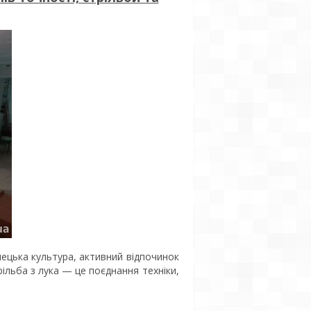
ецька культура, активний відпочинок
рільба з лука — це поєднання техніки,