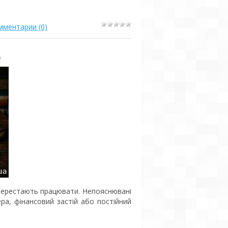
мментарии (0)
.
и перестають працювати. Непояснювані
ра, фінансовий застій або постійний