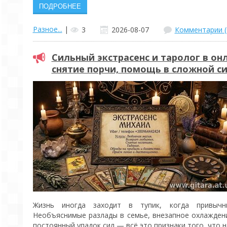
Разное...
|
3
2026-08-07
Комментарии (
Сильный экстрасенс и таролог в он
снятие порчи, помощь в сложной с
Жизнь иногда заходит в тупик, когда привычн
Необъяснимые разлады в семье, внезапное охлаждени
постоянный упадок сил — всё это признаки того, что н